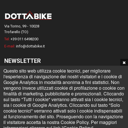
Via Torino, 99 - 10028
Trofarello (TO)
Tel:
+39 011 6498200
E-mail:
info@dottabike.it
NEWSLETTER
Questo sito web utilizza cookie tecnici, per migliorare
Iscriviti alla nostra Newsletter e rimani informato su tutte le novità
l'esperienza di navigazione dei nostri visitatori e i cookie di
Dottabike
Google Analytics in modalità anonima a fini statistici. Non
vengono invece utilizzati cookie di profilazione o cookie con
finalità di marketing, pubblicitarie e promozionali. Cliccando
sul tasto "Tutti i cookie" verranno attivati sia i cookie tecnici,
sia i cookie di Google Analytics. Cliccando sul tasto "Solo
Invia
cookie tecnici" verranno attivati solo i cookie indispensabili
al funzionamento del sito. Proseguendo con la navigazione
il visitatore accetta la nostra Cookie Policy. Per maggiori
informazioni cliccare sul link "Cookie Policy".