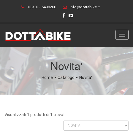
+39 011 6498200
info@dottabike.it
Toggl
navig
Novita'
Home
Catalogo
Novita'
Visualizzati 1 prodotti di 1 trovati