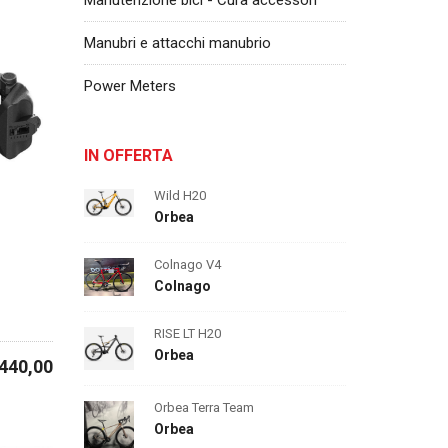
Manutenzione bici - Cura accessori
Manubri e attacchi manubrio
Power Meters
IN OFFERTA
Wild H20
Orbea
Colnago V4
Colnago
RISE LT H20
Orbea
 440,00
Orbea Terra Team
Orbea