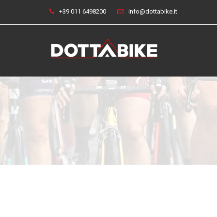
+39 011 6498200
info@dottabike.it