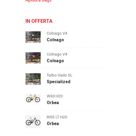
Apidura bags
IN OFFERTA
Colnago V4
Colnago
Colnago V4
Colnago
Turbo Vado SL
Specialized
Wild H20
Orbea
RISE LT H20
Orbea