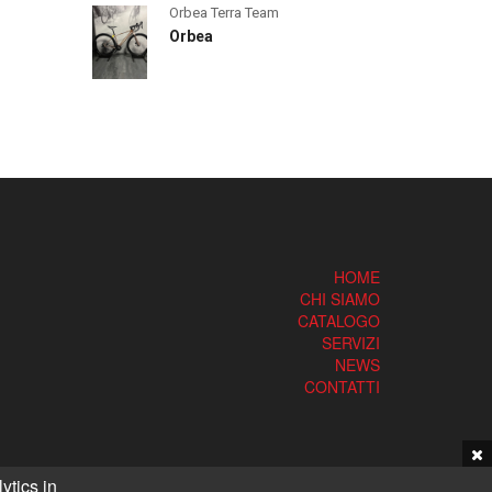
Orbea Terra Team
Orbea
HOME
CHI SIAMO
CATALOGO
SERVIZI
NEWS
CONTATTI
ytics in