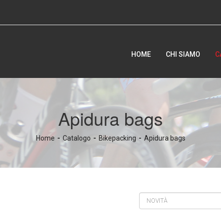
HOME
CHI SIAMO
C
Apidura bags
Home
Catalogo
Bikepacking
Apidura bags