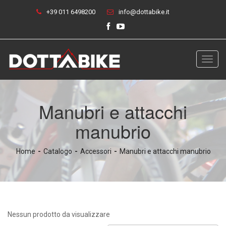
+39 011 6498200
info@dottabike.it
Toggl
navig
Manubri e attacchi
manubrio
Home
Catalogo
Accessori
Manubri e attacchi manubrio
Nessun prodotto da visualizzare