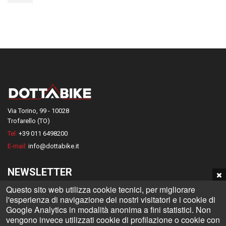
Via Torino, 99 - 10028
Trofarello (TO)
Tel:
+39 011 6498200
E-mail:
info@dottabike.it
NEWSLETTER
Questo sito web utilizza cookie tecnici, per migliorare
Iscriviti alla nostra Newsletter e rimani informato su tutte le novità
l'esperienza di navigazione dei nostri visitatori e i cookie di
Dottabike
Google Analytics in modalità anonima a fini statistici. Non
vengono invece utilizzati cookie di profilazione o cookie con