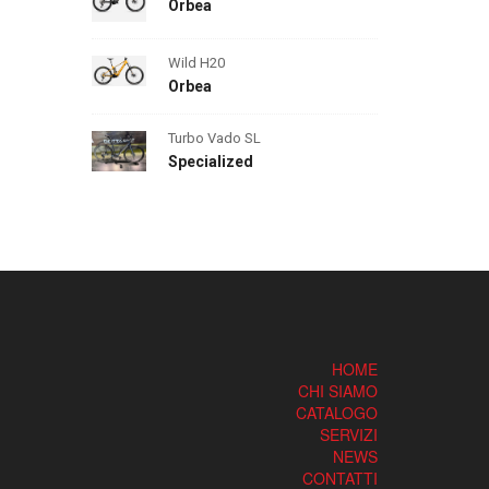
Orbea
Wild H20
Orbea
Turbo Vado SL
Specialized
HOME
CHI SIAMO
CATALOGO
SERVIZI
NEWS
CONTATTI