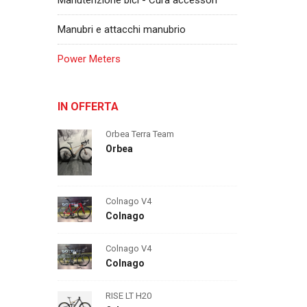
Manutenzione bici - Cura accessori
Manubri e attacchi manubrio
Power Meters
IN OFFERTA
Orbea Terra Team
Orbea
Colnago V4
Colnago
Colnago V4
Colnago
RISE LT H20