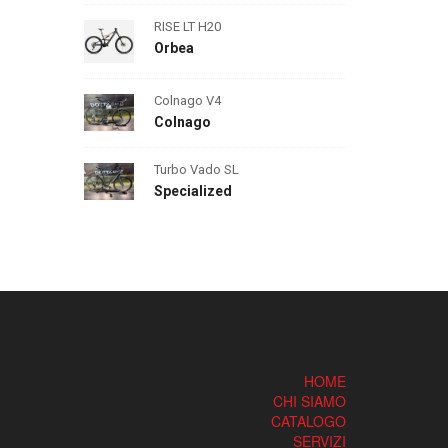
RISE LT H20
Orbea
Colnago V4
Colnago
Turbo Vado SL
Specialized
HOME
CHI SIAMO
CATALOGO
SERVIZI