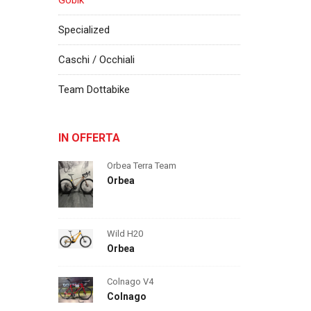
Gobik
Specialized
Caschi / Occhiali
Team Dottabike
IN OFFERTA
Orbea Terra Team
Orbea
Wild H20
Orbea
Colnago V4
Colnago