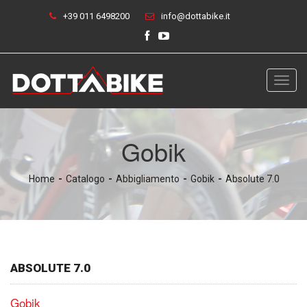
+39 011 6498200
info@dottabike.it
Toggl
navig
Gobik
Home
Catalogo
Abbigliamento
Gobik
Absolute 7.0
ABSOLUTE 7.0
Gobik