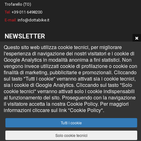
Trofarello (TO)
Tel:
+39 011 6498200
E-mail:
info@dottabike.it
NEWSLETTER
Questo sito web utilizza cookie tecnici, per migliorare
Iscriviti alla nostra Newsletter e rimani informato su tutte le novità
l'esperienza di navigazione dei nostri visitatori e i cookie di
Dottabike
Google Analytics in modalità anonima a fini statistici. Non
vengono invece utilizzati cookie di profilazione o cookie con
finalità di marketing, pubblicitarie e promozionali. Cliccando
sul tasto "Tutti i cookie" verranno attivati sia i cookie tecnici,
sia i cookie di Google Analytics. Cliccando sul tasto "Solo
Invia
cookie tecnici" verranno attivati solo i cookie indispensabili
al funzionamento del sito. Proseguendo con la navigazione
il visitatore accetta la nostra Cookie Policy. Per maggiori
informazioni cliccare sul link "Cookie Policy".
Tutti i cookie
DOTTABIKE
Solo cookie tecnici
P. IVA: 05610270018