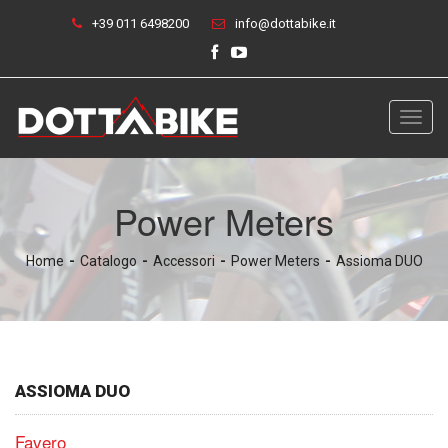
+39 011 6498200
info@dottabike.it
Toggl
navig
Power Meters
Home
Catalogo
Accessori
Power Meters
Assioma DUO
ASSIOMA DUO
Favero