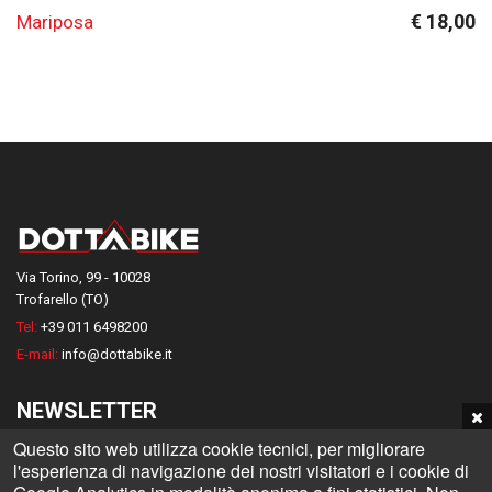
€ 18,00
Mariposa
Via Torino, 99 - 10028
Trofarello (TO)
Tel:
+39 011 6498200
E-mail:
info@dottabike.it
NEWSLETTER
Questo sito web utilizza cookie tecnici, per migliorare
Iscriviti alla nostra Newsletter e rimani informato su tutte le novità
l'esperienza di navigazione dei nostri visitatori e i cookie di
Dottabike