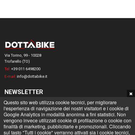
Via Torino, 99 - 10028
Trofarello (TO)
Tel:
+39 011 6498200
E-mail:
info@dottabike.it
NEWSLETTER
Questo sito web utilizza cookie tecnici, per migliorare
Iscriviti alla nostra Newsletter e rimani informato su tutte le novità
l'esperienza di navigazione dei nostri visitatori e i cookie di
Dottabike
Google Analytics in modalità anonima a fini statistici. Non
vengono invece utilizzati cookie di profilazione o cookie con
finalità di marketing, pubblicitarie e promozionali. Cliccando
sul tasto "Tutti i cookie" verranno attivati sia i cookie tecnici,