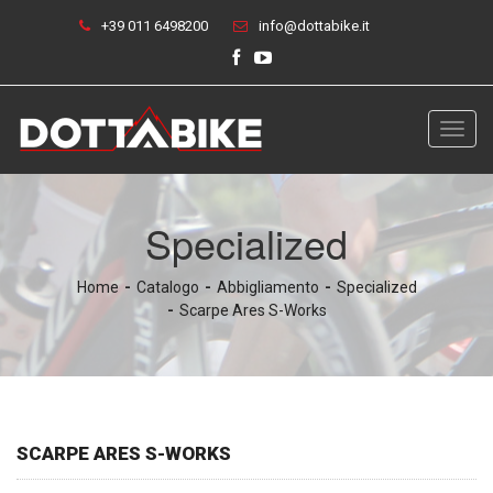
+39 011 6498200
info@dottabike.it
Toggl
navig
Specialized
Home
Catalogo
Abbigliamento
Specialized
Scarpe Ares S-Works
SCARPE ARES S-WORKS